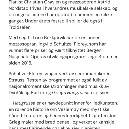
Pianist Christian Grøvlen og mezzosopran Astrid
Nordstad trives i hverandres musikalske selskap, og
de unge artistene har opptrådt sammen en rekke
ganger. Under årets festspill spiller de også i
Troldsalen.
Med seg til Løo i Bekkjarvik har de en annen
mezzosopran, Ingvild Schultze-Florey, som har
vunnet flere priser og vært tilknyttet Bergen
Nasjonale Operas utviklingsprogram Unge Stemmer
siden 2013.
Schultze-Florey synger verk av senromantikeren
Strauss. Resten av programmet er også fullt av
nasjonalromantiske strømninger med musikk av
Dvořák og Bartók og Griegs
Haugtussa
i spissen.
–
Haugtussa
er et høydepunkt innenfor liedkunsten,
en rørende historie om Veslemøy med mystiske
bånd til naturen og hennes kjærlighet til gutten Jon.
Grieg maler med bred pensel, og verket er kanskje
hans mest gripende og vakre, sier pianisten.