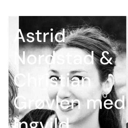
Astrid
Nordstad &
Christian
Grøvlen med
Ingvild