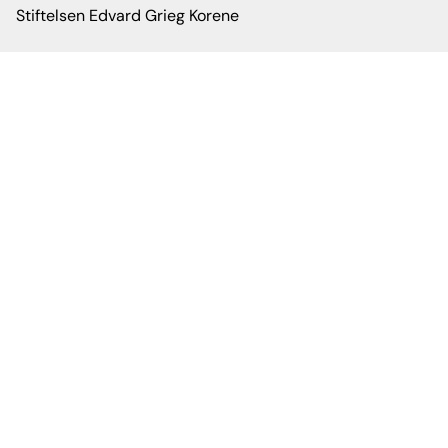
Stiftelsen Edvard Grieg Korene
Org.nr: 930 492 868
Snarveier
Hjem
Kor & Vokalensemble
Hva er Barn & Unge?
Mentorskap
Om oss
Administrasjon
Kontakt
Facebook
Instagram