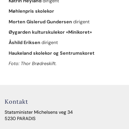
Katrin Heyland
dirigent
Møhlenpris skolekor
Morten Gislerud Gundersen
dirigent
Øygarden kulturskulekor «Minikoret»
Åshild Eriksen
dirigent
Haukeland skolekor og Sentrumskoret
Foto: Thor Brødreskift.
Kontakt
Statsminister Michelsens veg 34
5230 PARADIS