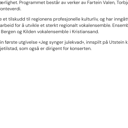
jærlighet. Programmet består av verker av Fartein Valen, Torbj
onteverdi.
t tilskudd til regionens profesjonelle kulturliv, og har inngå
beid for å utvikle et sterkt regionalt vokalensemble. Ensem
Bergen og Kilden vokalensemble i Kristiansand.
 første utgivelse «Jeg synger julekvad», innspilt på Utstein k
etilstad, som også er dirigent for konserten.
r et av Norges ledende vokalensembler, og har høstet nasjon
gen og har siden 2013 vært residensensemble ved Edvard Grie
emt a cappella ensemble ledet av musikalsk leder Paul Robi
å Chandos, «Edvard Grieg Kor sings Grieg».