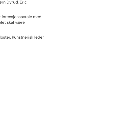
ørn Dyrud, Eric
tt intensjonsavtale med
blet skal være
loster. Kunstnerisk leder
al og internasjonal
gs hjem, Troldhaugen.
nson. Koret har oppnådd