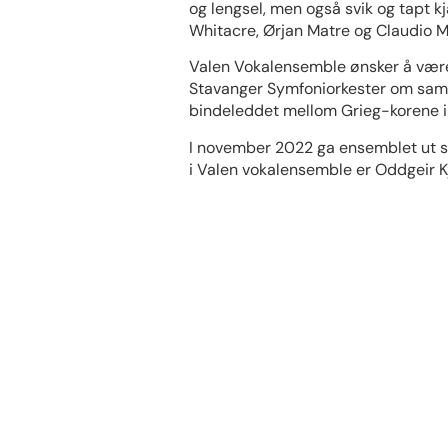
og lengsel, men også svik og tapt k
Whitacre, Ørjan Matre og Claudio M
Valen Vokalensemble ønsker å være e
Stavanger Symfoniorkester om samar
bindeleddet mellom Grieg-korene i 
I november 2022 ga ensemblet ut sin
i Valen vokalensemble er Oddgeir Kj
Edvard Grieg Vokalensemble (EGV) e
anerkjennelse. EGV er basert i Ber
Vokalensemblet opptrer som åttest
gode kritikker for sin innspilling p
Edvard Grieg Vokalensemble
Valen Vokalensemble