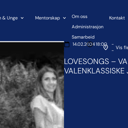
Om oss
n & Unge
Mentorskap
Kontakt
Administrasjon
Samarbeid
14.02.2024
18:00
-
Vis fl
-
LOVESONGS – VAL
VALENKLASSISKE