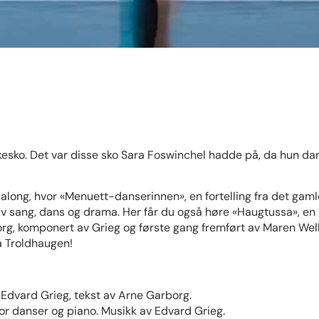
ilkesko. Det var disse sko Sara Foswinchel hadde på, da hun 
along, hvor «Menuett-danserinnen», en fortelling fra det gaml
 av sang, dans og drama. Her får du også høre «Haugtussa», en
sorg, komponert av Grieg og første gang fremført av Maren Wel
å Troldhaugen!
Edvard Grieg, tekst av Arne Garborg.
r danser og piano. Musikk av Edvard Grieg.