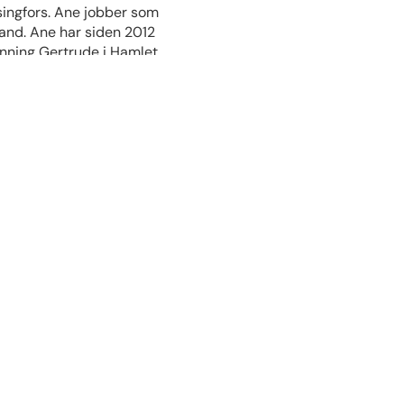
singfors. Ane jobber som
tland. Ane har siden 2012
onning Gertrude i Hamlet.
en ved Trinity Laban
d og Kina. I november
. Sammen med pianisten
. Deres debut-album
ge Skandinaviske
 vidtfavnende repertoar.
of Music and Drama. Hun
 Sinfonia, Bergen Barokk
 i Bergen i 2009. Hun
idi Tronsmo og Glen Erik
«Maria» i A. Arntsens
er for tiden ansatt i