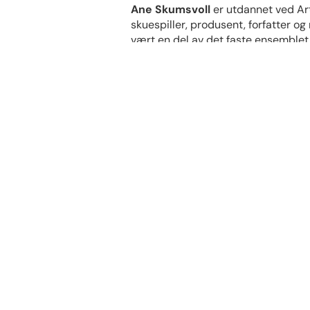
Ane Skumsvoll
er utdannet ved Art
skuespiller, produsent, forfatter og 
vært en del av det faste ensemblet 
Oda Voltersvik
har studert i Berge
Conservatoire of Music and Dance i 
2016 var hun finalist i pianokonku
Guilio Potenza har hun stiftet The
«Khoreia» har mottatt gode kritikke
musikere.
Turid Moberg
har drevet konsertvi
Etter studier ved Bergen Musikkons
har opptrådt med orkestre som Berg
og Collegium Musicum. Turid er ansa
Ingunn Olsen Høgetveit
, sopran,
jobber nå som freelance sanger og 
Hauglands dokumentaropera «Hyperm
julemusikal «Like til Betlehem» i A
Edvard Grieg Kor som er Bergens en