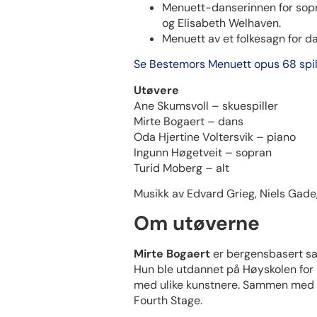
Menuett-danserinnen for sopra
og Elisabeth Welhaven.
Menuett av et folkesagn for d
Se Bestemors Menuett opus 68 ​spi
Utøvere
Ane Skumsvoll – skuespiller
Mirte Bogaert – dans
Oda Hjertine Voltersvik – piano
Ingunn Høgetveit – sopran
Turid Moberg – alt
Musikk av Edvard Grieg, Niels Gade,
Om utøverne
Mirte Bogaert
er bergensbasert sa
Hun ble utdannet på Høyskolen for 
med ulike kunstnere. Sammen med m
Fourth Stage.