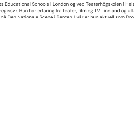
s Educational Schools i London og ved Teaterhögskolen i Hel
regissør. Hun har erfaring fra teater, film og TV i innland og u
på Den Nationale Scene i Bergen. I vår er hun aktuell som Dr
n og London, og fullførte i 2016 sin kunstneriske diplomeksam
London. Hun har gitt konserter i Norge, Storbritannia, Tysklan
rransen Jaques Samuels Intercollegiate competition i London
 Volt & Potenza Duo, som hun gir regelmessige konserter med
r. Voltersvik har også stiftet Volt ensemble, som består av un
rksomhet både nasjonalt og internasjonalt, med et allsidig og
ervatorium, fullførte hun sin utdanning ved Guildhall School 
en Filharmoniske orkester, Krinkastingsorkesteret, Jyvaskyllä
tt i Edvard Grieg Kor og i Os Kulturskule.
 avsluttet sin mastergrad i utøvende sang ved Griegakademiet
er bosatt i Bergen. Ingunn hadde blant annet hovedrollen i He
usikal» på den Norske Opera og Ballett og hovedrollen som 
gder teater. Ingunn er også en svært erfaren ensemblesanger og 
este profesjonelle kor.