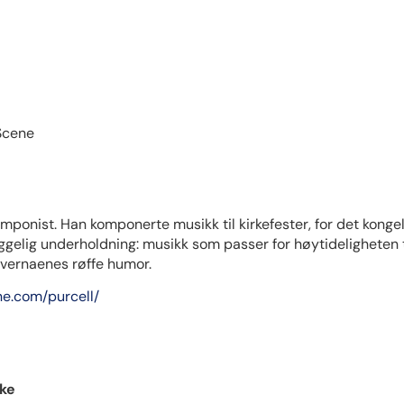
 Scene
ponist. Han komponerte musikk til kirkefester, for det kongelig
ggelig underholdning: musikk som passer for høytideligheten
vernaenes røffe humor.
ne.com/purcell/
ike