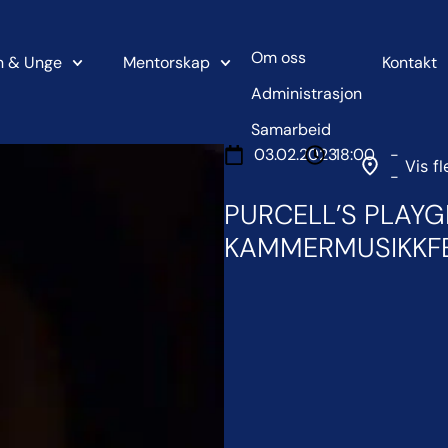
Om oss
n & Unge
Mentorskap
Kontakt
Administrasjon
Samarbeid
03.02.2023
18:00
-
Vis fl
-
PURCELL’S PLAY
KAMMERMUSIKKFE