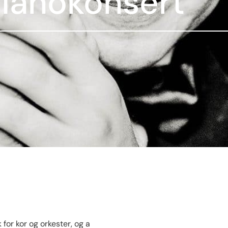
pianokonsert
for kor og orkester, og a