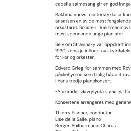
capella salmesang gir en god inngan
Rakhmaninovs mesterstykke er kansk
ansatsen en av de mest fengslende,
orkesteret. Solisten i Rakhmaninovs
mest spennende unge pianister.
Selv om Stravinsky var oppdratt inne
1930, kanskje influert av skyldføle
for kor og orkester.
Edvard Grieg Kor sammen med Royal
påskehymne som trolig både Stravi
i hans tredje pianokonsert.
«Alexander Gavrylyuk is, easily, the
Konsertene arrangeres med generøs 
Thierry Fischer, conductor
Lise de la Salle, piano
Bergen Philharmonic Chorus