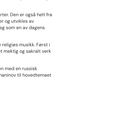
er. Den er også helt fra
r og utvikles av
 seg som en av dagens
religiøs musikk. Først i
t mektig og sakralt verk
en med en russisk
maninov til hovedtemaet