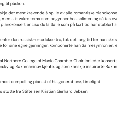
g til påsken.
je det mest krevende å spille av alle romantiske pianokonsert
 med sitt vakre tema som begynner hos solisten og så tas ove
 pianokonsert er Lise de la Salle som på kort tid har etablert
nfor den russisk-ortodokse tro, tok det lang tid før han skrev 
lse for sine egne gjerninger, komponerte han Salmesymfonien, e
 Northern College of Music Chamber Choir innleder konsert
nsky og Rakhmaninov kjente, og som kanskje inspirerte Rakh
 most compelling pianist of his generation», Limelight
støtte fra Stiftelsen Kristian Gerhard Jebsen.