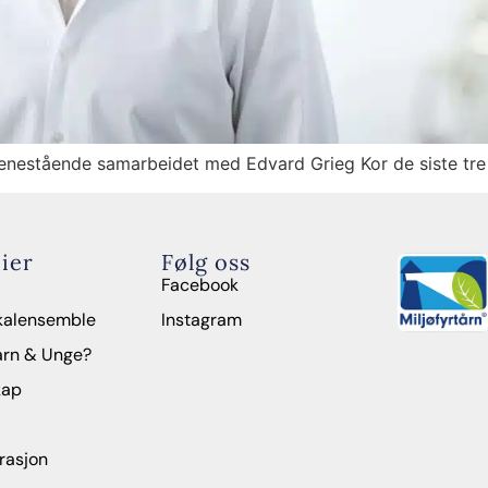
 enestående samarbeidet med Edvard Grieg Kor de siste tre
ier
Følg oss
Facebook
kalensemble
Instagram
arn & Unge?
kap
rasjon